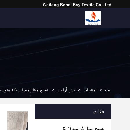
Weifang Bohai Bay Textile Co., Ltd
بيت
>
المنتجات
>
مش أراميد
>
نسيج ميتاراميد الشبكة متوسط 
فئات
نسيج ميتا الأراميد
(57)