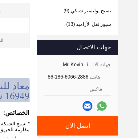
نسيج بوليستر شبكي
(9)
س
سيور نقل الأراميد
(13)
ال
جهات الاتصال
جهات الاتصال:
Mr. Kevin Li
هاتف:
86-186-6066-2886
فاكس:
16949 شهادة
الخصائص:
اتصل الآن
مقاومة للحريق،