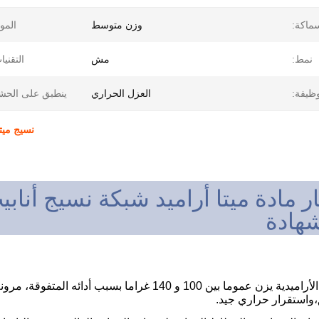
ماكة:
وزن متوسط
الموا
نمط:
مش
التقنيا
وظيفة:
العزل الحراري
ينطبق على الحش
نسيج ميت
* نسيج الشبكة الأراميدية يزن عموما بين 100 و 140 غرا
واستقرار حراري جيد.