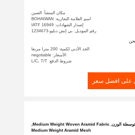
مكان المنشأ: الصين
اسم العلامة التجارية: BOHAIWAN
إصدار الشهادات: IATF 16949
رقم الموديل: بي إتش دبليو-1234673
حن
الحد الأدنى لكمية: 200 مترا مربعا
الأسعار: negotiable
شروط الدفع: L/C، T/T
على افضل سعر
متوسطة الوزن
,
Medium Weight Woven Aramid Fabric
,
Medium Weight Aramid Mesh