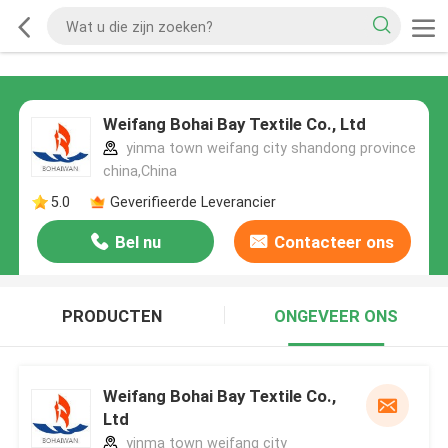
Weifang Bohai Bay Textile Co., Ltd
yinma town weifang city shandong province
china,China
5.0
Geverifieerde Leverancier
Bel nu
Contacteer ons
PRODUCTEN
ONGEVEER ONS
Weifang Bohai Bay Textile Co.,
Ltd
yinma town weifang city