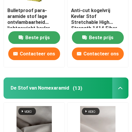
Bulletproof para-
Anti-cut kogelvrij
aramide stof lage
Kevlar Stof
ontvlambaarheid
Stretchable High
lichtgewicht kevlar
Strength 1414 Fiber
materiaal
Stof
Beste prijs
Beste prijs
Contacteer ons
Contacteer ons
De Stof van Nomexaramid
(13)
Huis
Producten
Video's