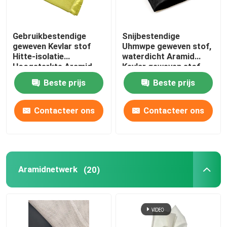
De Stof van Nomexaramid
Gebruikbestendige
Snijbestendige
geweven Kevlar stof
Uhmwpe geweven stof,
Hitte-isolatie
waterdicht Aramid
Geweven Kevlarstof
Hoogsterkte Aramid
Kevlar geweven stof
stof
Beste prijs
Beste prijs
Aramidnetwerk
Contacteer ons
Contacteer ons
industriële gaasstof
Brandwerend stof van Kevlar
Aramidnetwerk
(20)
Het Filamentgaren van paragraaf Aramid
Camo-stofstof