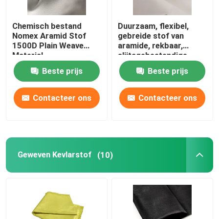
Chemisch bestand
Duurzaam, flexibel,
Ongeveer ons
Nomex Aramid Stof
gebreide stof van
1500D Plain Weave
aramide, rekbaar,
Material
slijtagebestendige
Fabrieksreis
vezelstof
Beste prijs
Beste prijs
Kwaliteitscontrole
Contacteer ons
Contacteer ons
Contacteer ons
Verzoek om een Citaat
Geweven Kevlarstof
(10)
De Stof van Metaaramid
de stof van paragraaf aramid