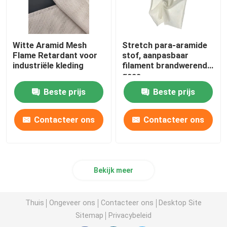
Geweven Aramideband
Witte Aramid Mesh
Stretch para-aramide
Flame Retardant voor
stof, aanpasbaar
de stof van het polyesternetwerk
industriële kleding
filament brandwerend
gaas
Aramide transportband
Beste prijs
Beste prijs
Contacteer ons
Contacteer ons
Bekijk meer
Thuis
Ongeveer ons
Contacteer ons
Desktop Site
Sitemap
Privacybeleid