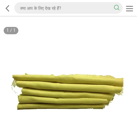
1
/
1