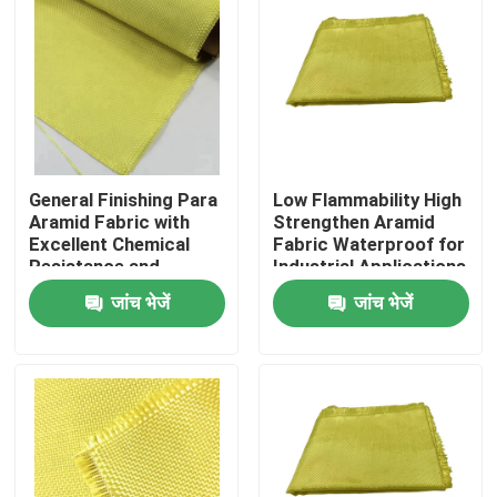
General Finishing Para
Low Flammability High
Aramid Fabric with
Strengthen Aramid
Excellent Chemical
Fabric Waterproof for
Resistance and
Industrial Applications
Tensile Strength
जांच भेजें
जांच भेजें
≥2000N
घर
उत्पादों
वीडियो