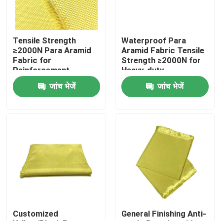
हमारे बारे में
Tensile Strength
Waterproof Para
≥2000N Para Aramid
Aramid Fabric Tensile
कारखाना भ्रमण
Fabric for
Strength ≥2000N for
Reinforcement
Heavy-duty
Materials Conventional
Performance and
जांच भेजें
जांच भेजें
Pattern
Durability
गुणवत्ता नियंत्रण
संपर्क करें
एक उद्धरण का अनुरोध करें
मेटा अरिमिड फैब्रिक
Customized
General Finishing Anti-
पैरा Aramid फ़ैब्रिक