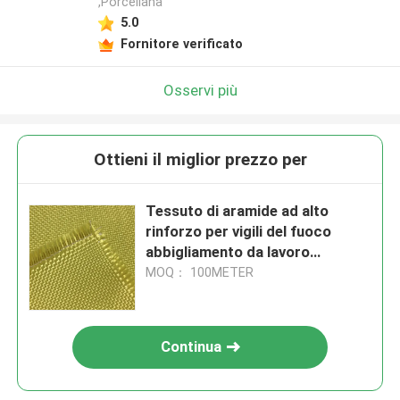
,Porcellana
5.0
Fornitore verificato
Osservi più
Ottieni il miglior prezzo per
Tessuto di aramide ad alto
rinforzo per vigili del fuoco
abbigliamento da lavoro
biancheria intima petrolio tenda
MOQ： 100METER
aerospaziale
Continua