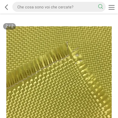
2
/
2