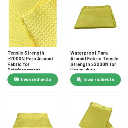
Circa noi
Giro della fabbrica
Controllo di qualità
Tensile Strength
Waterproof Para
≥2000N Para Aramid
Aramid Fabric Tensile
Fabric for
Strength ≥2000N for
Reinforcement
Heavy-duty
Contattici
Materials Conventional
Performance and
Invia richiesta
Invia richiesta
Pattern
Durability
Richieda una citazione
Tessuto di Aramid del Meta
tessuto del aramid di para