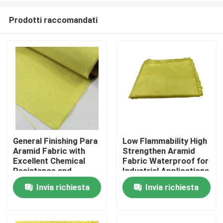
Prodotti raccomandati
General Finishing Para
Low Flammability High
Aramid Fabric with
Strengthen Aramid
Casa
Excellent Chemical
Fabric Waterproof for
Resistance and
Industrial Applications
Tensile Strength
Invia richiesta
Invia richiesta
Prodotti
≥2000N
Video