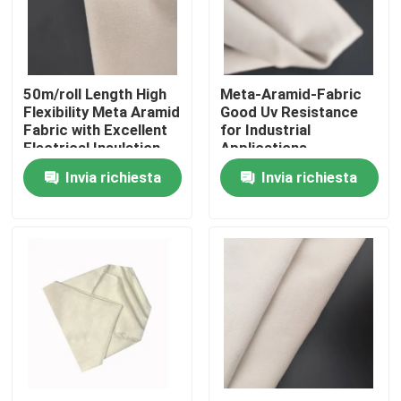
Circa noi
50m/roll Length High
Meta-Aramid-Fabric
Giro della fabbrica
Flexibility Meta Aramid
Good Uv Resistance
Fabric with Excellent
for Industrial
Electrical Insulation
Applications
Controllo di qualità
Invia richiesta
Invia richiesta
Contattici
Richieda una citazione
Tessuto di Aramid del Meta
tessuto del aramid di para