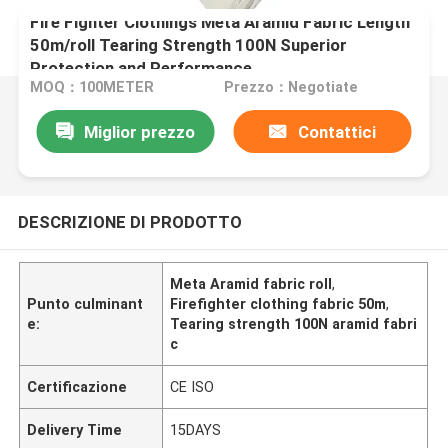
Fire Fighter Clothings Meta Aramid Fabric Length
50m/roll Tearing Strength 100N Superior
Protection and Performance
MOQ：100METER
Prezzo：Negotiate
Miglior prezzo
Contattici
DESCRIZIONE DI PRODOTTO
Meta Aramid fabric roll
,
Punto culminant
Firefighter clothing fabric 50m
,
e:
Tearing strength 100N aramid fabri
c
Certificazione
CE ISO
Delivery Time
15DAYS