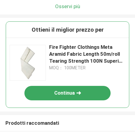
Osservi più
Ottieni il miglior prezzo per
Fire Fighter Clothings Meta
Aramid Fabric Length 50m/roll
Tearing Strength 100N Superior
Protection and Performance
MOQ： 100METER
Continua
Prodotti raccomandati