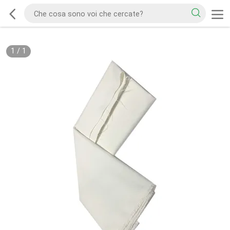
1
/
1