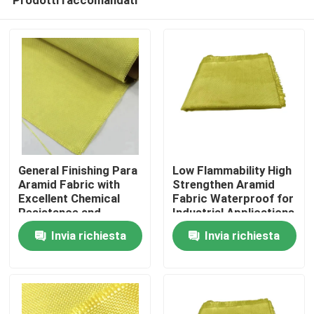
General Finishing Para
Low Flammability High
Aramid Fabric with
Strengthen Aramid
Excellent Chemical
Fabric Waterproof for
Resistance and
Industrial Applications
Casa
Tensile Strength
Invia richiesta
Invia richiesta
≥2000N
Prodotti
Video