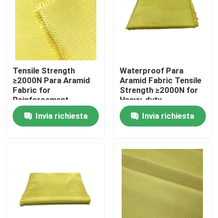
Circa noi
Giro della fabbrica
Tensile Strength
Waterproof Para
≥2000N Para Aramid
Aramid Fabric Tensile
Controllo di qualità
Fabric for
Strength ≥2000N for
Reinforcement
Heavy-duty
Materials Conventional
Performance and
Invia richiesta
Invia richiesta
Pattern
Durability
Contattici
Richieda una citazione
Tessuto di Aramid del Meta
tessuto del aramid di para