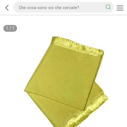
1
/
1