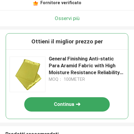
Fornitore verificato
Osservi più
Ottieni il miglior prezzo per
General Finishing Anti-static
Para Aramid Fabric with High
Moisture Resistance Reliability
Testing
MOQ： 100METER
Continua
Prodotti raccomandati