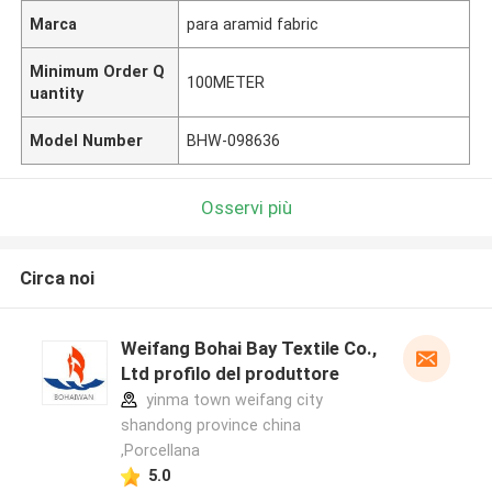
Marca
para aramid fabric
Minimum Order Q
100METER
uantity
Model Number
BHW-098636
Osservi più
Circa noi
Weifang Bohai Bay Textile Co.,
Ltd profilo del produttore
yinma town weifang city
shandong province china
,Porcellana
5.0