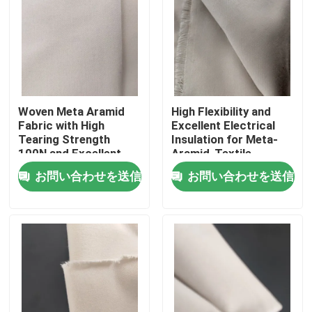
Woven Meta Aramid
High Flexibility and
Fabric with High
Excellent Electrical
Tearing Strength
Insulation for Meta-
100N and Excellent
Aramid-Textile
Electrical Insulation
お問い合わせを送信
お問い合わせを送信
家
プロダクト
ビデオ