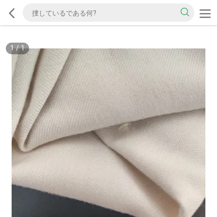
1
/
1