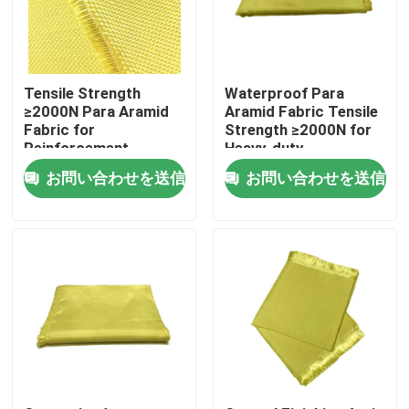
私達について
Tensile Strength
Waterproof Para
工場旅行
≥2000N Para Aramid
Aramid Fabric Tensile
Fabric for
Strength ≥2000N for
Reinforcement
Heavy-duty
Materials Conventional
Performance and
品質管理
お問い合わせを送信
お問い合わせを送信
Pattern
Durability
私達に連絡しなさい
引用を要求しなさい
メタAramidの生地
パラグラフのaramidの生地