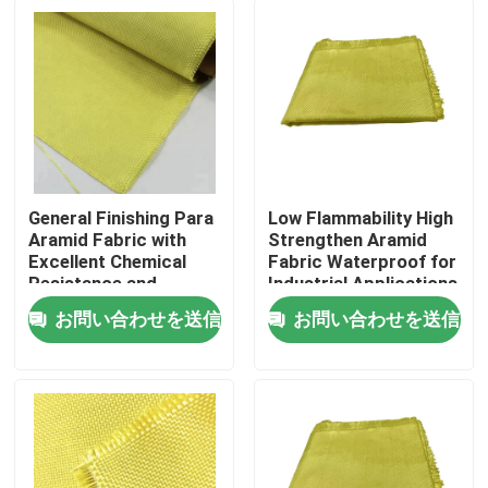
General Finishing Para
Low Flammability High
Aramid Fabric with
Strengthen Aramid
Excellent Chemical
Fabric Waterproof for
Resistance and
Industrial Applications
Tensile Strength
お問い合わせを送信
お問い合わせを送信
≥2000N
家
プロダクト
ビデオ