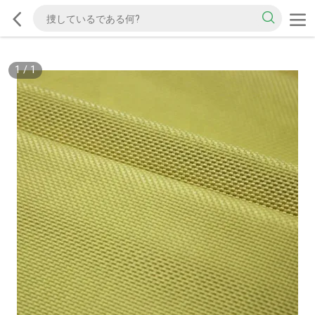
1
/
1