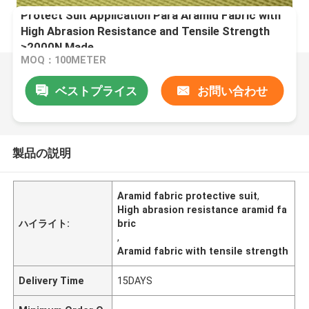
Protect Suit Application Para Aramid Fabric with
High Abrasion Resistance and Tensile Strength
≥2000N Made
MOQ：100METER
ベストプライス
お問い合わせ
製品の説明
Aramid fabric protective suit
,
High abrasion resistance aramid fa
ハイライト:
bric
,
Aramid fabric with tensile strength
Delivery Time
15DAYS