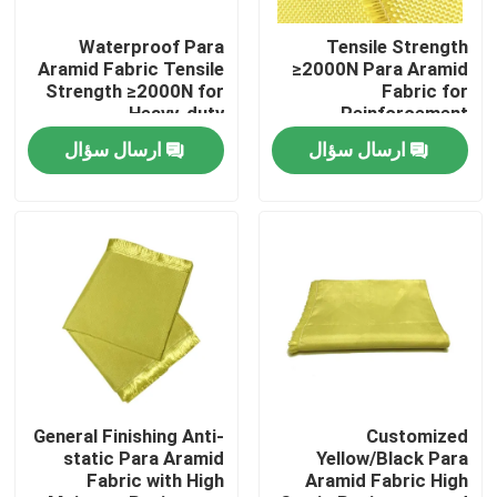
Waterproof Para
Tensile Strength
درباره ما
Aramid Fabric Tensile
≥2000N Para Aramid
Strength ≥2000N for
Fabric for
Heavy-duty
Reinforcement
تور کارخانه
Performance and
Materials Conventional
ارسال سؤال
ارسال سؤال
Durability
Pattern
کنترل کیفیت
با ما تماس بگیرید
درخواست نقل قول
پارچه ی متارامید
General Finishing Anti-
Customized
static Para Aramid
Yellow/Black Para
Fabric with High
Aramid Fabric High
پارچه پارا آرامید