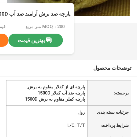
پارچه ضد برش آرامید ضد آب 1500D قابل احتراق کم
MOQ：200 متر مربع
قیمت：e
بهترین قیمت
توضیحات محصول
پارچه ای از کفلار مقاوم به برش
,
برجسته:
پارچه ضد آب کفلار 1500D
,
پارچه کفلر مقاوم به برش 1500D
جزئیات بسته بندی
رول
شرایط پرداخت
L/C، T/T