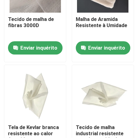
Sobre nós
Tecido de malha de
Malha de Aramida
fibras 3000D
Resistente à Umidade
Excursão da fábrica
Enviar inquérito
Enviar inquérito
Controle da qualidade
Contacte-nos
Peça umas citações
Tela de Aramid do meta
Tela de Kevlar branca
Tecido de malha
resistente ao calor
industrial resistente
tela do aramid de para