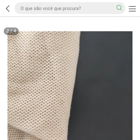
2
/
4