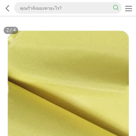
2
/
4