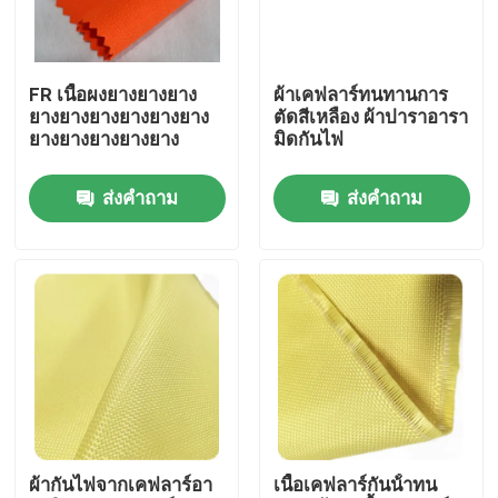
เกี่ยวกับเรา
FR เนื้อผงยางยางยาง
ผ้าเคฟลาร์ทนทานการ
ยางยางยางยางยางยาง
ตัดสีเหลือง ผ้าปาราอารา
ทัวร์โรงงาน
ยางยางยางยางยาง
มิดกันไฟ
ส่งคำถาม
ส่งคำถาม
ควบคุมคุณภาพ
ติดต่อเรา
ขอใบเสนอราคา
ผ้าเมตาอารามิด
ผ้ากันไฟจากเคฟลาร์อา
เนื้อเคฟลาร์กันน้ําทน
ผ้าพาราอะรามิด