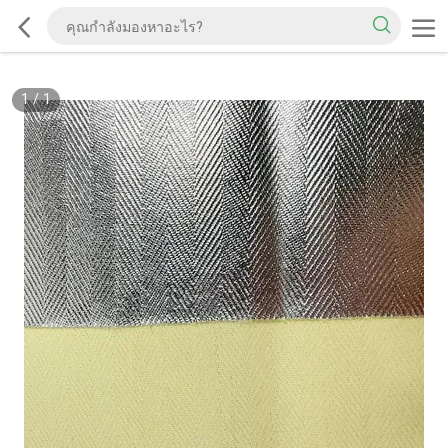
1
/
1