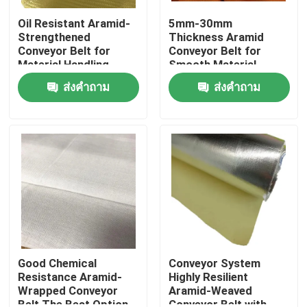
Oil Resistant Aramid-
5mm-30mm
Strengthened
Thickness Aramid
Conveyor Belt for
Conveyor Belt for
Material Handling
Smooth Material
Applications
Transport in Conveyor
ส่งคำถาม
ส่งคำถาม
Systems
บ้าน
สินค้า
Good Chemical
Conveyor System
Resistance Aramid-
Highly Resilient
Wrapped Conveyor
Aramid-Weaved
วิดีโอ
Belt The Best Option
Conveyor Belt with