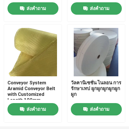
for Flat Belt
Excellent Abrasion
ส่งคำถาม
ส่งคำถาม
Resistance
เกี่ยวกับเรา
ทัวร์โรงงาน
ควบคุมคุณภาพ
ติดต่อเรา
Conveyor System
วัลคานิเซชั่น ไนลอน การ
Aramid Conveyor Belt
รักษาเทป ผูกผูกผูกผูกผูก
ขอใบเสนอราคา
with Customized
ผูก
Length 100mm-
2000mm Width
ผ้าเมตาอารามิด
ส่งคำถาม
ส่งคำถาม
ผ้าพาราอะรามิด