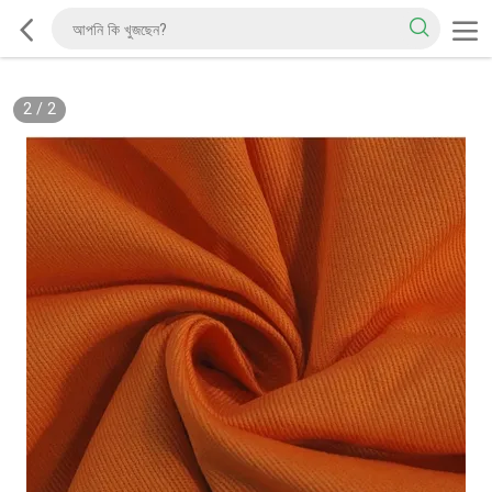
2
/
2