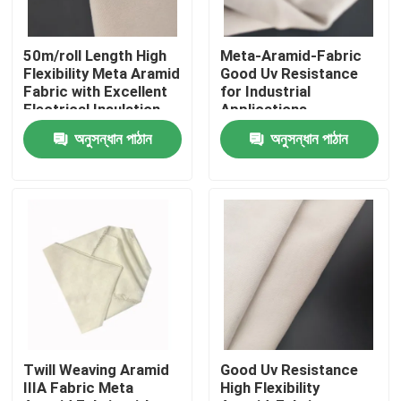
আমাদের সম্পর্কে
50m/roll Length High
Meta-Aramid-Fabric
Flexibility Meta Aramid
Good Uv Resistance
Fabric with Excellent
for Industrial
কারখানা ভ্রমণ
Electrical Insulation
Applications
অনুসন্ধান পাঠান
অনুসন্ধান পাঠান
মান নিয়ন্ত্রণ
যোগাযোগ করুন
উদ্ধৃতির জন্য আবেদন
মেটা আরামিড ফ্যাব্রিক
Twill Weaving Aramid
Good Uv Resistance
IIIA Fabric Meta
High Flexibility
প্যারা অ্যারামিড ফ্যাব্রিক