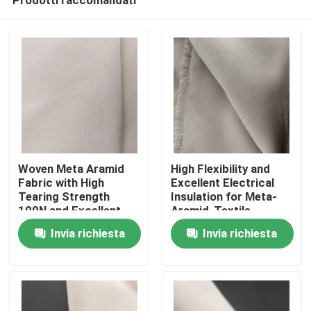
Woven Meta Aramid
High Flexibility and
Fabric with High
Excellent Electrical
Tearing Strength
Insulation for Meta-
100N and Excellent
Aramid-Textile
Casa
Electrical Insulation
Invia richiesta
Invia richiesta
Prodotti
Video