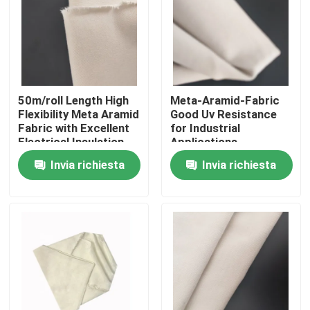
Circa noi
Giro della fabbrica
50m/roll Length High
Meta-Aramid-Fabric
Flexibility Meta Aramid
Good Uv Resistance
Controllo di qualità
Fabric with Excellent
for Industrial
Electrical Insulation
Applications
Invia richiesta
Invia richiesta
Contattici
Richieda una citazione
Tessuto di Aramid del Meta
tessuto del aramid di para