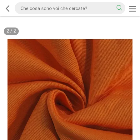
2
/
2