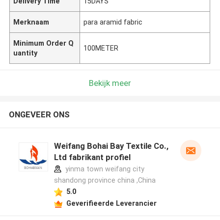
Delivery Time
15DAYS
Merknaam
para aramid fabric
Minimum Order Q
100METER
uantity
Bekijk meer
ONGEVEER ONS
Weifang Bohai Bay Textile Co.,
Ltd fabrikant profiel
yinma town weifang city
shandong province china ,China
5.0
Geverifieerde Leverancier