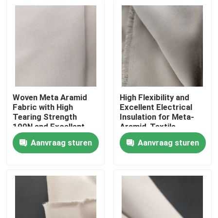
Woven Meta Aramid
High Flexibility and
Fabric with High
Excellent Electrical
Tearing Strength
Insulation for Meta-
100N and Excellent
Aramid-Textile
Electrical Insulation
Aanvraag sturen
Aanvraag sturen
Huis
Producten
Video's