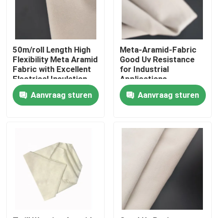
Ongeveer ons
50m/roll Length High
Meta-Aramid-Fabric
Fabrieksreis
Flexibility Meta Aramid
Good Uv Resistance
Fabric with Excellent
for Industrial
Electrical Insulation
Applications
Kwaliteitscontrole
Aanvraag sturen
Aanvraag sturen
Contacteer ons
Verzoek om een Citaat
De Stof van Metaaramid
de stof van paragraaf aramid