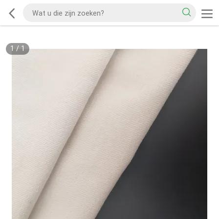
1
/
1