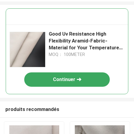
Good Uv Resistance High
Flexibility Aramid-Fabric-
Material for Your Temperature
Environments
MOQ： 100METER
Continuer
produits recommandés