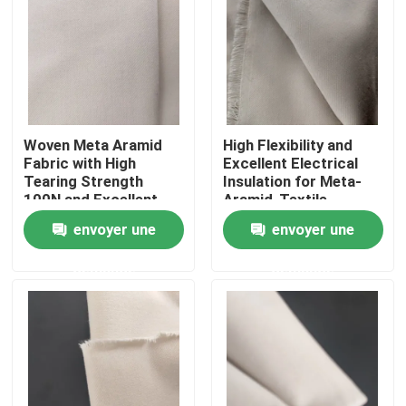
Woven Meta Aramid
High Flexibility and
Fabric with High
Excellent Electrical
Tearing Strength
Insulation for Meta-
100N and Excellent
Aramid-Textile
Electrical Insulation
envoyer une
envoyer une
demande
demande
Maison
Produits
Vidéos