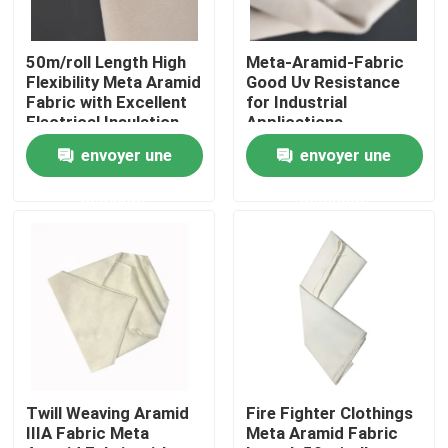
Au sujet de nous
50m/roll Length High
Meta-Aramid-Fabric
Flexibility Meta Aramid
Good Uv Resistance
Fabric with Excellent
for Industrial
Visite d'usine
Electrical Insulation
Applications
envoyer une
envoyer une
Contrôle de qualité
demande
demande
Contactez-nous
Demandez une citation
Tissu d'Aramid de méta
Twill Weaving Aramid
Fire Fighter Clothings
IIIA Fabric Meta
Meta Aramid Fabric
tissu d'aramid de Para