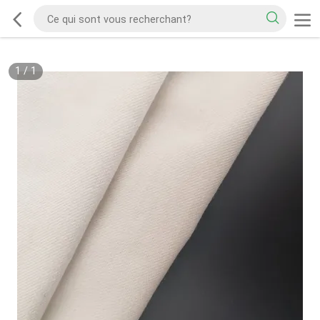
1
/
1