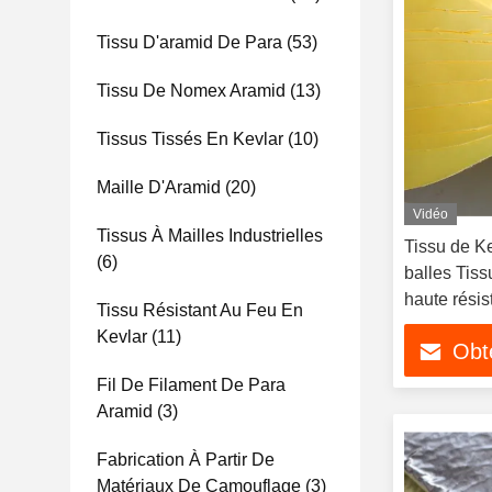
Tissu D'aramid De Para
(53)
Tissu De Nomex Aramid
(13)
Tissus Tissés En Kevlar
(10)
Maille D'Aramid
(20)
Vidéo
Tissus À Mailles Industrielles
Tissu de Ke
(6)
balles Tiss
haute rési
Tissu Résistant Au Feu En
Kevlar
(11)
Obte
Fil De Filament De Para
Aramid
(3)
Fabrication À Partir De
Matériaux De Camouflage
(3)