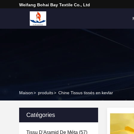
Weifang Bohai Bay Textile Co., Ltd
Maison
>
produits
>
Chine Tissus tissés en kevlar
Catégories
Tissu D'Aramid De Méta
(57)