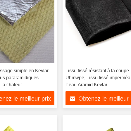
issage simple en Kevlar
Tissu tissé résistant à la coupe
sus pararamidiques
Uhmwpe, Tissu tissé imperméa
à la chaleur
l' eau Aramid Kevlar
nez le meilleur prix
Obtenez le meilleur 