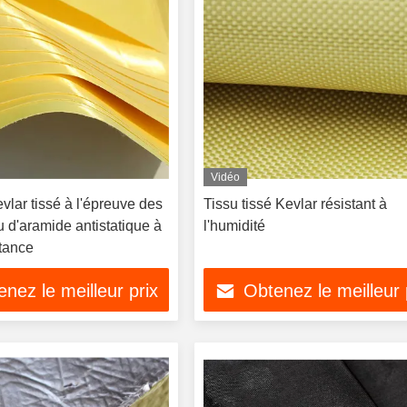
Vidéo
vlar tissé à l'épreuve des
Tissu tissé Kevlar résistant à
u d'aramide antistatique à
l'humidité
stance
nez le meilleur prix
Obtenez le meilleur 