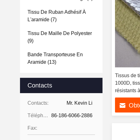
Tissu De Ruban Adhésif À
L'aramide
(7)
Tissu De Maille De Polyester
(9)
Bande Transporteuse En
Aramide
(13)
Tissus de t
1000D, tis
Contacts
résistants 
Contacts:
Mr. Kevin Li
Obte
Téléphone:
86-186-6066-2886
Fax: