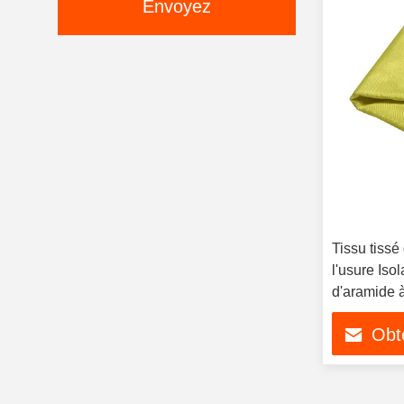
Envoyez
Tissu tissé
l'usure Iso
d'aramide 
Obte