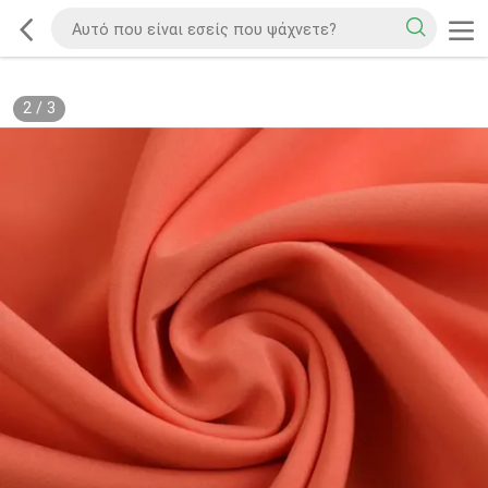
2
/
3