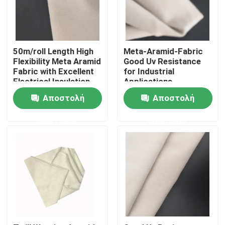
Περίπου εμείς
50m/roll Length High
Meta-Aramid-Fabric
Γύρος εργοστασίων
Flexibility Meta Aramid
Good Uv Resistance
Fabric with Excellent
for Industrial
Electrical Insulation
Applications
Ποιοτικός έλεγχος
Αποστολή
Αποστολή
ερώτησης
ερώτησης
Μας ελάτε σε επαφή με
Ζητήστε ένα απόσπασμα
Ύφασμα Aramid Meta
ύφασμα παραγράφου aramid