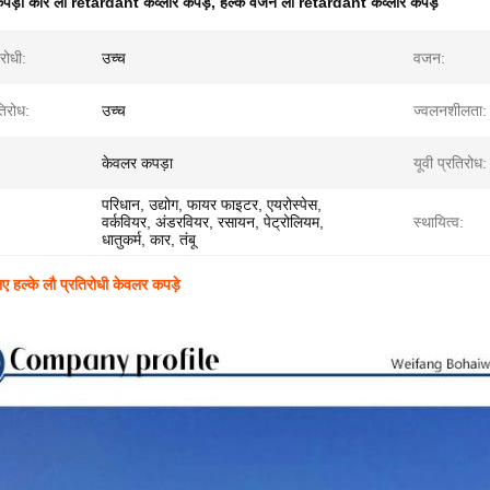
पड़ा कार लौ retardant केव्लार कपड़े
,
हल्के वजन लौ retardant केव्लार कपड़े
रोधी:
उच्च
वजन:
तिरोध:
उच्च
ज्वलनशीलता:
केवलर कपड़ा
यूवी प्रतिरोध:
परिधान, उद्योग, फायर फाइटर, एयरोस्पेस,
वर्कवियर, अंडरवियर, रसायन, पेट्रोलियम,
स्थायित्व:
धातुकर्म, कार, तंबू
ए हल्के लौ प्रतिरोधी केवलर कपड़े