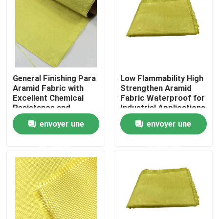
General Finishing Para
Low Flammability High
Aramid Fabric with
Strengthen Aramid
Excellent Chemical
Fabric Waterproof for
Resistance and
Industrial Applications
Tensile Strength
envoyer une
envoyer une
≥2000N
demande
demande
Maison
Produits
Vidéos