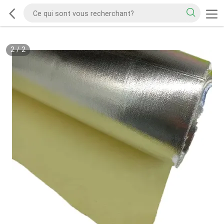
2
/
2