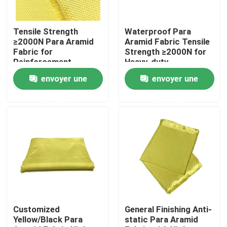
Au sujet de nous
Tensile Strength
Waterproof Para
≥2000N Para Aramid
Aramid Fabric Tensile
Fabric for
Strength ≥2000N for
Visite d'usine
Reinforcement
Heavy-duty
Materials Conventional
Performance and
envoyer une
envoyer une
Pattern
Durability
Contrôle de qualité
demande
demande
Contactez-nous
Demandez une citation
Tissu d'Aramid de méta
Customized
General Finishing Anti-
Yellow/Black Para
static Para Aramid
tissu d'aramid de Para