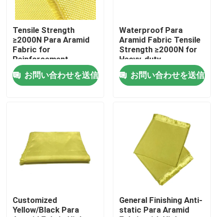
私達について
Tensile Strength
Waterproof Para
≥2000N Para Aramid
Aramid Fabric Tensile
Fabric for
Strength ≥2000N for
工場旅行
Reinforcement
Heavy-duty
Materials Conventional
Performance and
お問い合わせを送信
お問い合わせを送信
Pattern
Durability
品質管理
私達に連絡しなさい
引用を要求しなさい
メタAramidの生地
Customized
General Finishing Anti-
Yellow/Black Para
static Para Aramid
パラグラフのaramidの生地