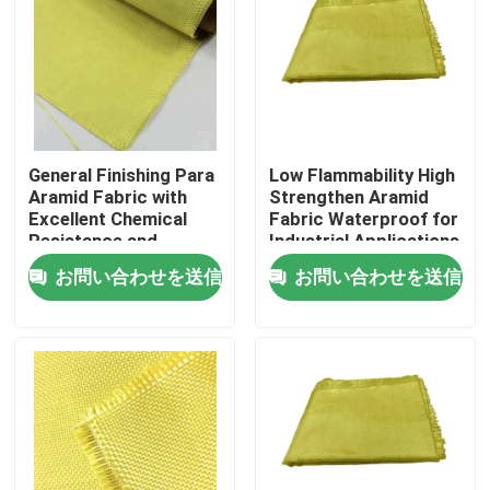
General Finishing Para
Low Flammability High
Aramid Fabric with
Strengthen Aramid
Excellent Chemical
Fabric Waterproof for
Resistance and
Industrial Applications
Tensile Strength
お問い合わせを送信
お問い合わせを送信
≥2000N
家
プロダクト
ビデオ