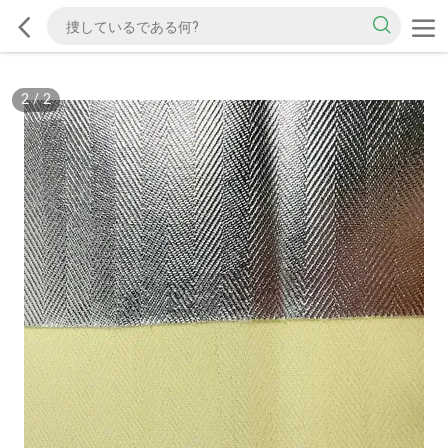
2
/
2