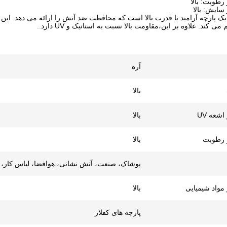
رطوبت: بالا
سایش: بالا
د یک پارچه آرامید با قدرت بالا است که محافظت ضد آتش را ارائه می دهد. این
 کند. علاوه بر این،مقاومت بالا نسبت به استاتیک و UV دارد..
آره
بالا
شعه UV
بالا
ر رطوبت
بالا
پوشاک، صنعت، آتش نشانی، هوافضا، لباس کار، ل
مواد شیمیایی
بالا
پارچه های کفلار