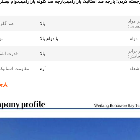
جسته کردن:
پارچه ضد استاتیک پارآرامید,پارچه ضد گلوله پارآرامید,دوام بیشتر 
ر مواد
بالا
ضد گلول
یایی:
دوام:
با دوام بالا
نو
برابر
بالا
قدرت اشک
ایش:
شعله:
آره
مقاومت استاتیک
پارچه