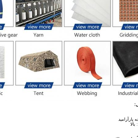
:
 پارآرامید
بالا