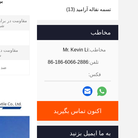
بر
تسمه نقاله آرامید
(13)
مقاومت در براب
شیم
مخاطب
مخاطب:
Mr. Kevin Li
مقاومت در 
س
تلفن:
86-186-6066-2886
ضد 
فکس:
اکنون تماس بگیرید
به ما ایمیل بزنید