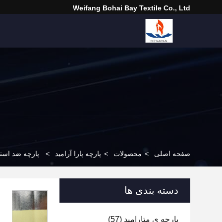
Weifang Bohai Bay Textile Co., Ltd
صفحه اصلی
>
محصولات
>
پارچه پارا آرامید
>
پارچه ضد استات
دسته بندی ها
پارچه ی متارامید
(57)