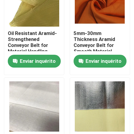
Oil Resistant Aramid-
5mm-30mm
Strengthened
Thickness Aramid
Conveyor Belt for
Conveyor Belt for
Material Handling
Smooth Material
Applications
Transport in Conveyor
Enviar inquérito
Enviar inquérito
Systems
Casa
Produtos
Vídeos