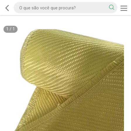
1
/
1