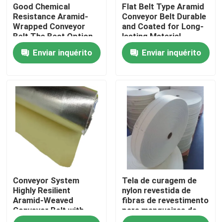
Good Chemical
Flat Belt Type Aramid
Resistance Aramid-
Conveyor Belt Durable
Wrapped Conveyor
and Coated for Long-
Sobre nós
Belt The Best Option
lasting Material
for Flat Belt
Transfer
Enviar inquérito
Enviar inquérito
Excursão da fábrica
Controle da qualidade
Contacte-nos
Peça umas citações
Conveyor System
Tela de curagem de
Tela de Aramid do meta
Highly Resilient
nylon revestida de
Aramid-Weaved
fibras de revestimento
Conveyor Belt with
para mangueiras de
tela do aramid de para
Excellent Abrasion
borracha