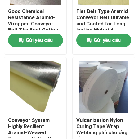
Good Chemical
Flat Belt Type Aramid
Resistance Aramid-
Conveyor Belt Durable
Về chúng tôi
Wrapped Conveyor
and Coated for Long-
Belt The Best Option
lasting Material
for Flat Belt
Transfer
Tham quan nhà máy
Gửi yêu cầu
Gửi yêu cầu
Kiểm soát chất lượng
Liên hệ chúng tôi
Yêu cầu báo giá
Vải Meta Aramid
Conveyor System
Vulcanization Nylon
Highly Resilient
Curing Tape Wrap
Aramid-Weaved
Webbing phủ cho ống
Vải Para Aramid
Conveyor Belt with
ống cao su