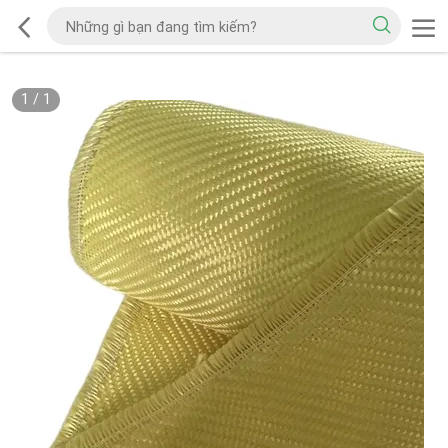
1
/
1