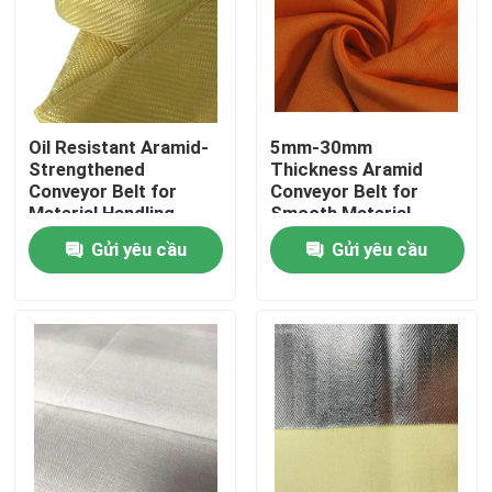
Oil Resistant Aramid-
5mm-30mm
Strengthened
Thickness Aramid
Conveyor Belt for
Conveyor Belt for
Material Handling
Smooth Material
Applications
Transport in Conveyor
Gửi yêu cầu
Gửi yêu cầu
Systems
Trang chủ
Các sản phẩm
Video