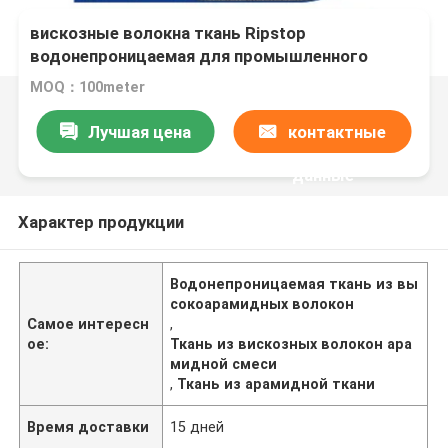
На заказ цвета ткань арамидная смесь
вискозные волокна ткань Ripstop
водонепроницаемая для промышленного
использования
MOQ：100meter
Лучшая цена
контактные
данные
Характер продукции
Водонепроницаемая ткань из вы
сокоарамидных волокон
Самое интересн
,
ое:
Ткань из вискозных волокон ара
мидной смеси
,
Ткань из арамидной ткани
Время доставки
15 дней