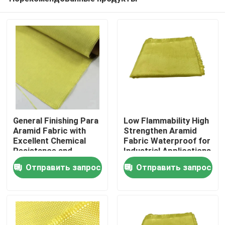
General Finishing Para
Low Flammability High
Aramid Fabric with
Strengthen Aramid
Excellent Chemical
Fabric Waterproof for
Resistance and
Industrial Applications
Дом
Tensile Strength
Отправить запрос
Отправить запрос
≥2000N
Продукты
Видео