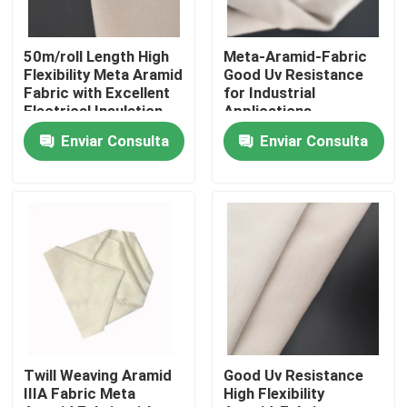
Sobre nosotros
50m/roll Length High
Meta-Aramid-Fabric
Flexibility Meta Aramid
Good Uv Resistance
Fabric with Excellent
for Industrial
Viaje de la fábrica
Electrical Insulation
Applications
Enviar Consulta
Enviar Consulta
Control de calidad
Éntrenos en contacto con
Pida una cita
Tela de Aramid de la meta
Twill Weaving Aramid
Good Uv Resistance
IIIA Fabric Meta
High Flexibility
tela del aramid de para