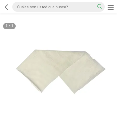
1
/
1