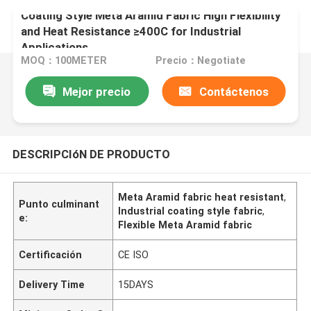
Coating Style Meta Aramid Fabric High Flexibility
and Heat Resistance ≥400C for Industrial
Applications
MOQ：100METER
Precio：Negotiate
Mejor precio
Contáctenos
DESCRIPCIóN DE PRODUCTO
Meta Aramid fabric heat resistant
,
Punto culminant
Industrial coating style fabric
,
e:
Flexible Meta Aramid fabric
Certificación
CE ISO
Delivery Time
15DAYS