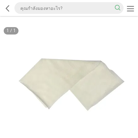
1
/
1