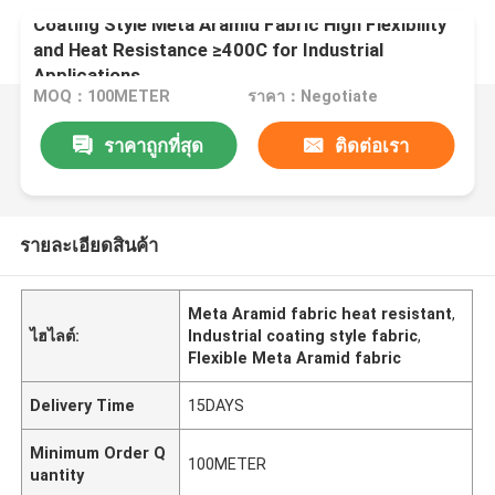
Coating Style Meta Aramid Fabric High Flexibility
and Heat Resistance ≥400C for Industrial
Applications
MOQ：100METER
ราคา：Negotiate
ราคาถูกที่สุด
ติดต่อเรา
รายละเอียดสินค้า
Meta Aramid fabric heat resistant
,
ไฮไลต์:
Industrial coating style fabric
,
Flexible Meta Aramid fabric
Delivery Time
15DAYS
Minimum Order Q
100METER
uantity