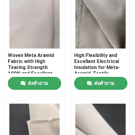
Woven Meta Aramid
High Flexibility and
Fabric with High
Excellent Electrical
Tearing Strength
Insulation for Meta-
100N and Excellent
Aramid-Textile
Electrical Insulation
ส่งคำถาม
ส่งคำถาม
บ้าน
สินค้า
วิดีโอ