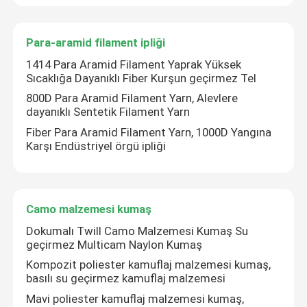
Hakkımızda
Para-aramid filament ipliği
1414 Para Aramid Filament Yaprak Yüksek
Sıcaklığa Dayanıklı Fiber Kurşun geçirmez Tel
Fabrika turu
800D Para Aramid Filament Yarn, Alevlere
dayanıklı Sentetik Filament Yarn
Kalite kontrol
Fiber Para Aramid Filament Yarn, 1000D Yangına
Karşı Endüstriyel örgü ipliği
Bize Ulaşın
Camo malzemesi kumaş
Bir teklif isteği
Dokumalı Twill Camo Malzemesi Kumaş Su
geçirmez Multicam Naylon Kumaş
Meta Aramid Kumaş
Kompozit poliester kamuflaj malzemesi kumaş,
basılı su geçirmez kamuflaj malzemesi
Mavi poliester kamuflaj malzemesi kumaş,
Para Aramid Kumaş