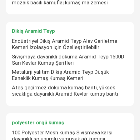
mozaik basılı kamuflaj kumaş malzemesi
Nomex Aramid Kumaş
Dikiş Aramid Teyp
Dikiş Kevlar kumaş
Endüstriyel Dikiş Aramid Teyp Alev Geriletme
Kemeri İzolasyon için Özelleştirilebilir
Aramid Ağ
Sıvışmaya dayanıklı dokuma Aramid Teyp 1500D
Sarı Kevlar Kumaş Şeritleri
Metalürji yalıtım Dikiş Aramid Teyp Düşük
Endüstriyel örgü kumaşı
Esneklik Kumaş Kumaş Kemeri
Ateş geçirmez dokuma kumaş bantı, yüksek
sıcaklığa dayanıklı Aramid Kevlar kumaş bantı
Kevlar Yangına dayanıklı kumaş
Para-aramid filament ipliği
polyester örgü kumaş
100 Polyester Mesh kumaş Sıvışmaya karşı
Camo malzemesi kumaş
dayanıklı solunumlu yumuşak ağ kumaşı