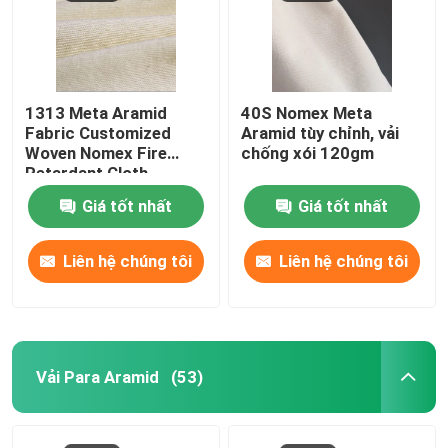
1313 Meta Aramid
40S Nomex Meta
Fabric Customized
Aramid tùy chỉnh, vải
Woven Nomex Fire
chống xói 120gm
Retardant Cloth
Giá tốt nhất
Giá tốt nhất
Liên hệ chúng tôi
Liên hệ chúng tôi
Trang chủ
Vải Para Aramid
(53)
Các sản phẩm
Video