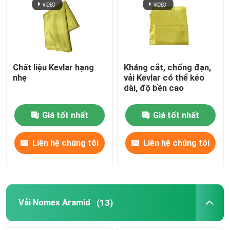
Về chúng tôi
Tham quan nhà máy
Chất liệu Kevlar hạng
Kháng cắt, chống đạn,
nhẹ
vải Kevlar có thể kéo
dài, độ bền cao
Kiểm soát chất lượng
Giá tốt nhất
Giá tốt nhất
Liên hệ chúng tôi
Liên hệ chúng tôi
Liên hệ chúng tôi
Yêu cầu báo giá
Vải Meta Aramid
Vải Nomex Aramid
(13)
Vải Para Aramid