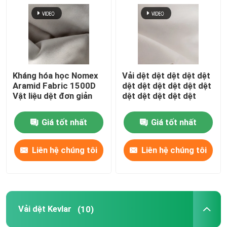
Vải Nomex Aramid
Vải dệt Kevlar
Kháng hóa học Nomex
Vải dệt dệt dệt dệt dệt
Aramid Fabric 1500D
dệt dệt dệt dệt dệt dệt
Lưới Aramid
Vật liệu dệt đơn giản
dệt dệt dệt dệt dệt
Giá tốt nhất
Giá tốt nhất
Vải lưới công nghiệp
Liên hệ chúng tôi
Liên hệ chúng tôi
Vải chống cháy Kevlar
Sợi sợi para-aramid
Vải dệt Kevlar
(10)
Vải từ vật liệu ngụy trang