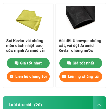
Vải dệt Aramid
vải lưới polyester
Sợi Kevlar vải chống
Vải dệt Uhmwpe chống
Băng tải Aramid
mòn cách nhiệt cao
cắt, vải dệt Aramid
sức mạnh Aramid vải
Kevlar chống nước
Giá tốt nhất
Giá tốt nhất
Liên hệ chúng tôi
Liên hệ chúng tôi
Lưới Aramid
(20)