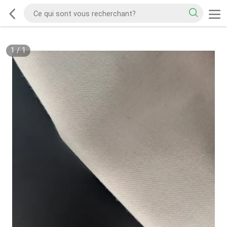
1
/
1