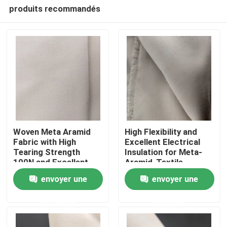
produits recommandés
Woven Meta Aramid
High Flexibility and
Fabric with High
Excellent Electrical
Tearing Strength
Insulation for Meta-
Maison
100N and Excellent
Aramid-Textile
Electrical Insulation
envoyer une
envoyer une
Produits
demande
demande
Vidéos