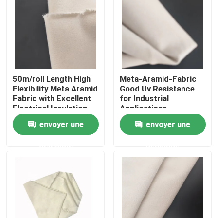
Au sujet de nous
Visite d'usine
50m/roll Length High
Meta-Aramid-Fabric
Flexibility Meta Aramid
Good Uv Resistance
Contrôle de qualité
Fabric with Excellent
for Industrial
Electrical Insulation
Applications
Contactez-nous
envoyer une
envoyer une
demande
demande
Demandez une citation
Tissu d'Aramid de méta
tissu d'aramid de Para