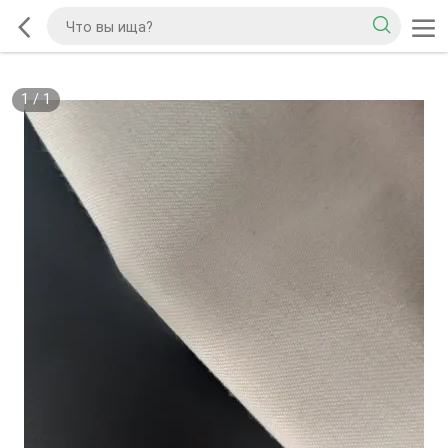
1
/
1