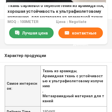
Ткань саржевого переплетения из арамида IIIA,
хорошая устойчивость к ультрафиолетовому
излучению, для материала из арамидной ткани
MOQ：100METER
Цена：Negotiate
Лучшая цена
контактные
данные
Характер продукции
Ткань из арамиды
,
Арамидная ткань с устойчивост
ью к ультрафиолетовому излуче
Самое интересн
нию
ое:
,
Метаарамидный материал для т
каней
Delivery Time
15DAYS