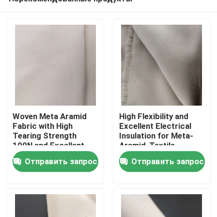
Woven Meta Aramid
High Flexibility and
Fabric with High
Excellent Electrical
Tearing Strength
Insulation for Meta-
100N and Excellent
Aramid-Textile
Дом
Electrical Insulation
Отправить запрос
Отправить запрос
Продукты
Видео