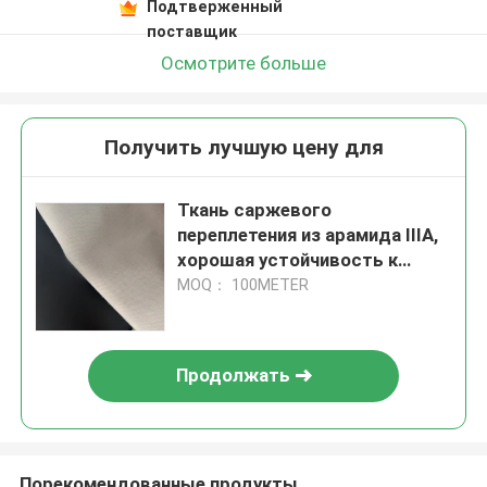
Подтверженный
поставщик
Осмотрите больше
Получить лучшую цену для
Ткань саржевого
переплетения из арамида IIIA,
хорошая устойчивость к
ультрафиолетовому
MOQ： 100METER
излучению, для материала из
арамидной ткани
Продолжать
Порекомендованные продукты