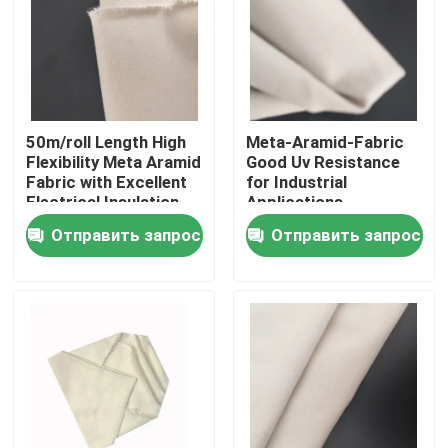
О нас
Путешествие фабрики
50m/roll Length High
Meta-Aramid-Fabric
Flexibility Meta Aramid
Good Uv Resistance
Fabric with Excellent
for Industrial
Проверка качества
Electrical Insulation
Applications
Отправить запрос
Отправить запрос
Свяжитесь мы
Спросите цитату
Ткань Aramid меты
ткань aramid para