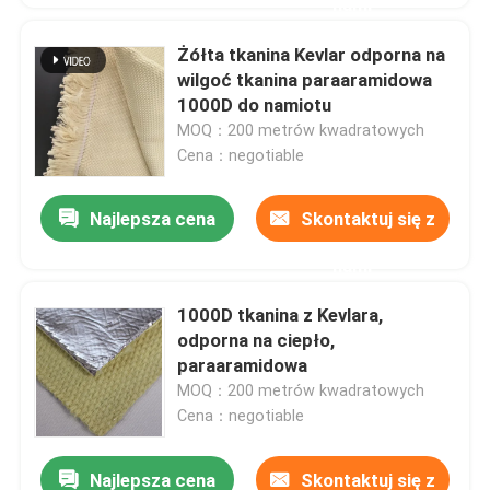
nami
Żółta tkanina Kevlar odporna na
wilgoć tkanina paraaramidowa
1000D do namiotu
MOQ：200 metrów kwadratowych
Cena：negotiable
Najlepsza cena
Skontaktuj się z
nami
1000D tkanina z Kevlara,
odporna na ciepło,
paraaramidowa
MOQ：200 metrów kwadratowych
Cena：negotiable
Najlepsza cena
Skontaktuj się z