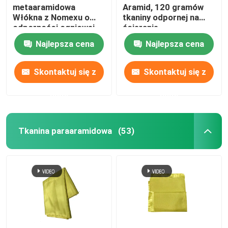
metaaramidowa
Aramid, 120 gramów
Włókna z Nomexu o
tkaniny odpornej na
odporności ogniowej
ścieranie.
Najlepsza cena
Najlepsza cena
Skontaktuj się z
Skontaktuj się z
nami
nami
Tkanina paraaramidowa
(53)