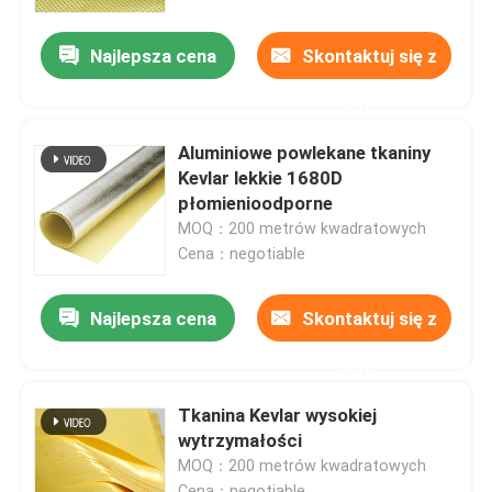
Najlepsza cena
Skontaktuj się z
O nas
nami
Wycieczka po fabryce
Aluminiowe powlekane tkaniny
Kevlar lekkie 1680D
Kontrola jakości
płomienioodporne
MOQ：200 metrów kwadratowych
Cena：negotiable
Skontaktuj się z nami
Najlepsza cena
Skontaktuj się z
Poprosić o wycenę
nami
Tkanina meta-aramidowa
Tkanina Kevlar wysokiej
wytrzymałości
MOQ：200 metrów kwadratowych
Tkanina paraaramidowa
Cena：negotiable