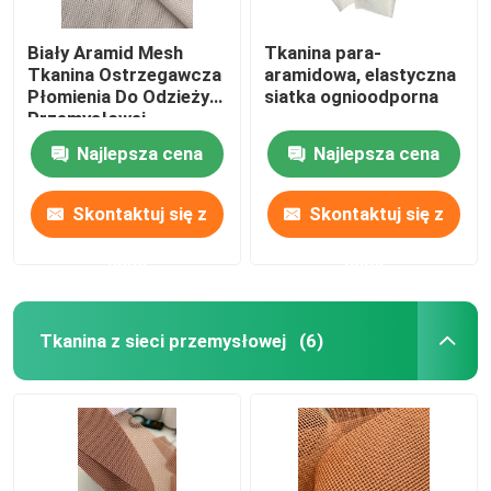
Biały Aramid Mesh
Tkanina para-
Tkanina Ostrzegawcza
aramidowa, elastyczna
Płomienia Do Odzieży
siatka ognioodporna
Przemysłowej
Najlepsza cena
Najlepsza cena
Skontaktuj się z
Skontaktuj się z
nami
nami
Tkanina z sieci przemysłowej
(6)