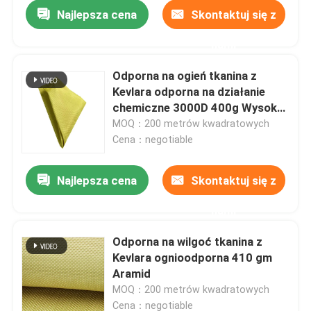
Najlepsza cena
Skontaktuj się z
nami
Odporna na ogień tkanina z
Kevlara odporna na działanie
chemiczne 3000D 400g Wysoka
wytrzymałość
MOQ：200 metrów kwadratowych
Cena：negotiable
Najlepsza cena
Skontaktuj się z
nami
Dom
Odporna na wilgoć tkanina z
Kevlara ognioodporna 410 gm
Produkty
Aramid
MOQ：200 metrów kwadratowych
Filmy
Cena：negotiable