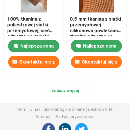
100% tkanina z
0.5 mm tkanina z siatki
poliestrowej siatki
przemysłowej
przemysłowej, sieć
silikonowa powlekana
odporna na wysoki
tkanina odporna na
poziom ciepła dla węża
wysokie temperatury
Najlepsza cena
Najlepsza cena
Skontaktuj się z
Skontaktuj się z
nami
nami
Zobacz więcej
Dom
O nas
Skontaktuj się z nami
Desktop Site
Sitemap
Polityka prywatności