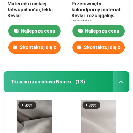
Materiał o niskiej
Przeciwcięty
łatwopalności, lekki
kuloodporny materiał
Kevlar
Kevlar rozciągalny
wysokiej
wytrzymałości 1414
Najlepsza cena
Najlepsza cena
tkanina włókienna
Skontaktuj się z
Skontaktuj się z
nami
nami
Tkanina aramidowa Nomex
(13)