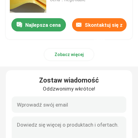
Tkanina aramidowa Nomex
Najlepsza cena
Skontaktuj się z
Tkaniny z Kevlara
nami
Zobacz więcej
Siatka aramidowa
Tkanina z sieci przemysłowej
Zostaw wiadomość
Oddzwonimy wkrótce!
Tkanina ognioodporna z kevlara
Przędza z włókien paraaramidowych
Tkanina z materiału kamuflażowego