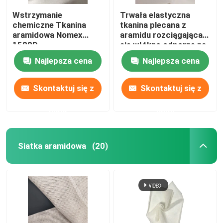
Wstrzymanie
Trwała elastyczna
chemiczne Tkanina
tkanina plecana z
aramidowa Nomex
aramidu rozciągająca
1500D
się włókno odporne na
ścieranie
Najlepsza cena
Najlepsza cena
Skontaktuj się z
Skontaktuj się z
nami
nami
Siatka aramidowa
(20)