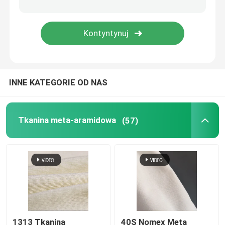
Taśma z aramidą
Tkanina z siatki poliestrowej
INNE KATEGORIE OD NAS
Aramidowy przenośnik taśmowy
Tkanina meta-aramidowa
(57)
1313 Tkanina
40S Nomex Meta