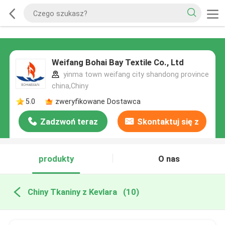
Weifang Bohai Bay Textile Co., Ltd
yinma town weifang city shandong province
china,Chiny
5.0
zweryfikowane Dostawca
Zadzwoń teraz
Skontaktuj się z
nami
produkty
O nas
Chiny Tkaniny z Kevlara
(10)