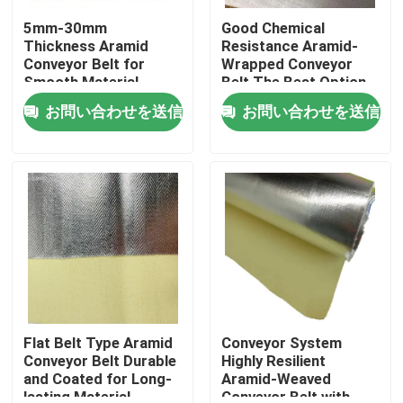
5mm-30mm
Good Chemical
Thickness Aramid
Resistance Aramid-
Conveyor Belt for
Wrapped Conveyor
Smooth Material
Belt The Best Option
Transport in Conveyor
for Flat Belt
お問い合わせを送信
お問い合わせを送信
Systems
家
プロダクト
Flat Belt Type Aramid
Conveyor System
Conveyor Belt Durable
Highly Resilient
and Coated for Long-
Aramid-Weaved
lasting Material
Conveyor Belt with
ビデオ