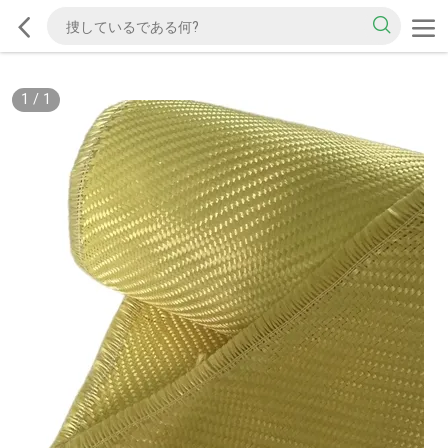
1
/
1