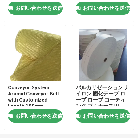
Transfer
Excellent Abrasion
お問い合わせを送信
お問い合わせを送信
Resistance
私達について
工場旅行
品質管理
私達に連絡しなさい
Conveyor System
バルカリゼーション ナ
Aramid Conveyor Belt
イロン 固化テープ ロ
引用を要求しなさい
with Customized
ープ ロープ コーティ
Length 100mm-
ング ゴムホース用
2000mm Width
メタAramidの生地
お問い合わせを送信
お問い合わせを送信
パラグラフのaramidの生地