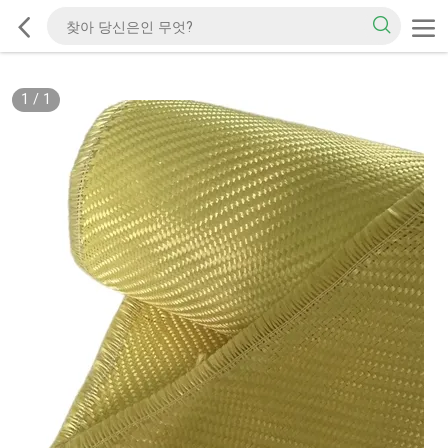
1
/
1