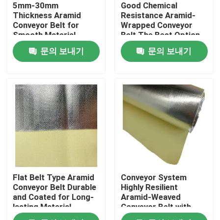
5mm-30mm
Good Chemical
Thickness Aramid
Resistance Aramid-
Conveyor Belt for
Wrapped Conveyor
Smooth Material
Belt The Best Option
Transport in Conveyor
for Flat Belt
문의 보내기
문의 보내기
Systems
집
Flat Belt Type Aramid
Conveyor System
제품
Conveyor Belt Durable
Highly Resilient
and Coated for Long-
Aramid-Weaved
lasting Material
Conveyor Belt with
Transfer
Excellent Abrasion
동영상