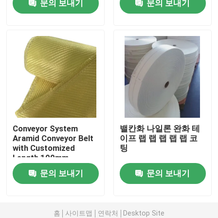
문의 보내기
문의 보내기
Resistance
우리에 대하여
공장 여행
품질 관리
연락주세요
Conveyor System
밸칸화 나일론 완화 테
Aramid Conveyor Belt
이프 랩 랩 랩 랩 랩 코
with Customized
팅
인용문을 요구하세요
Length 100mm-
2000mm Width
문의 보내기
문의 보내기
메타 아라미드 직물
구 유고슬라비아의 화폐 단위 아라미드 직물
홈
사이트맵
연락처
Desktop Site