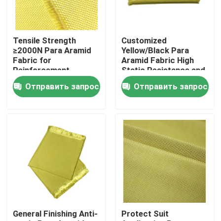
О нас
Tensile Strength
Customized
≥2000N Para Aramid
Yellow/Black Para
Путешествие фабрики
Fabric for
Aramid Fabric High
Reinforcement
Static Resistance and
Materials Conventional
Waterproof
Отправить запрос
Отправить запрос
Pattern
Properties
Проверка качества
Свяжитесь мы
Спросите цитату
Ткань Aramid меты
General Finishing Anti-
Protect Suit
ткань aramid para