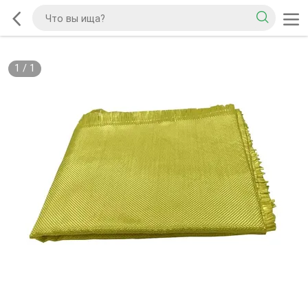
1
/
1