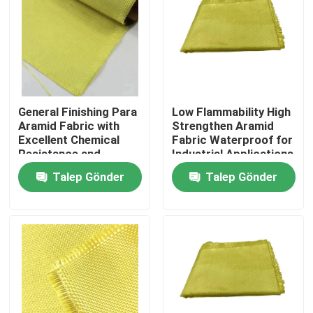
General Finishing Para
Low Flammability High
Aramid Fabric with
Strengthen Aramid
Excellent Chemical
Fabric Waterproof for
Resistance and
Industrial Applications
Tensile Strength
Talep Gönder
Talep Gönder
≥2000N
Ev
Ürünler
videolar