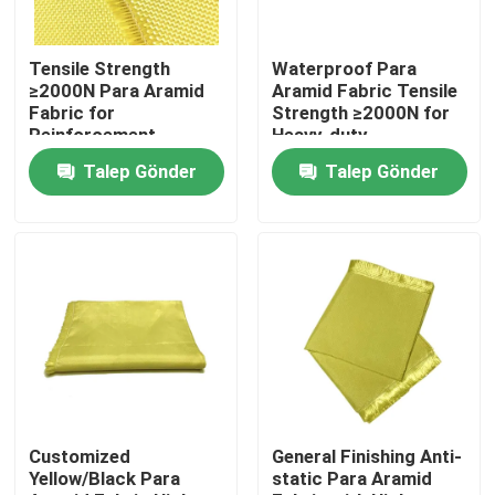
Hakkımızda
Tensile Strength
Waterproof Para
≥2000N Para Aramid
Aramid Fabric Tensile
Fabric for
Strength ≥2000N for
Fabrika turu
Reinforcement
Heavy-duty
Materials Conventional
Performance and
Talep Gönder
Talep Gönder
Pattern
Durability
Kalite kontrol
Bize Ulaşın
Bir teklif isteği
Meta Aramid Kumaş
Customized
General Finishing Anti-
Yellow/Black Para
static Para Aramid
Para Aramid Kumaş