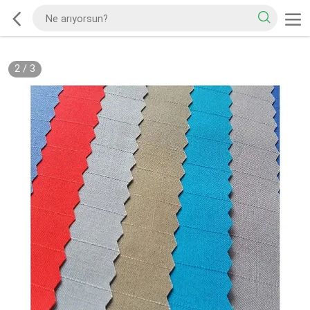
2
/
3