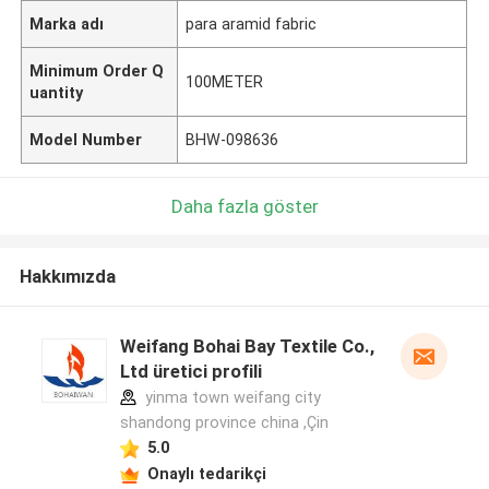
Marka adı
para aramid fabric
Minimum Order Q
100METER
uantity
Model Number
BHW-098636
Daha fazla göster
Hakkımızda
Weifang Bohai Bay Textile Co.,
Ltd üretici profili
yinma town weifang city
shandong province china ,Çin
5.0
Onaylı tedarikçi