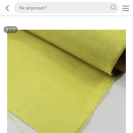
1
/
1