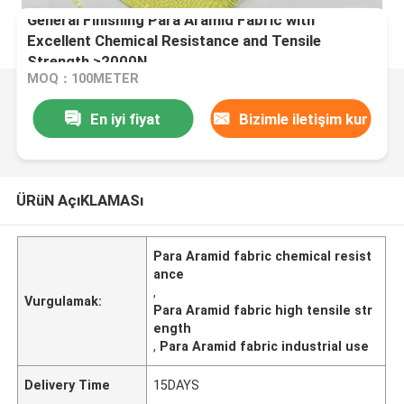
General Finishing Para Aramid Fabric with
Excellent Chemical Resistance and Tensile
Strength ≥2000N
MOQ：100METER
En iyi fiyat
Bizimle iletişim kur
ÜRüN AçıKLAMASı
Para Aramid fabric chemical resist
ance
,
Vurgulamak:
Para Aramid fabric high tensile str
ength
,
Para Aramid fabric industrial use
Delivery Time
15DAYS