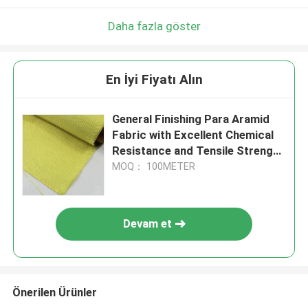
Daha fazla göster
En İyi Fiyatı Alın
General Finishing Para Aramid
Fabric with Excellent Chemical
Resistance and Tensile Strength
≥2000N
MOQ： 100METER
Devam et
Önerilen Ürünler