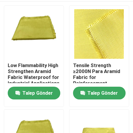
Low Flammability High
Tensile Strength
Strengthen Aramid
≥2000N Para Aramid
Fabric Waterproof for
Fabric for
Industrial Applications
Reinforcement
Materials Conventional
Talep Gönder
Talep Gönder
Ev
Pattern
Ürünler
videolar