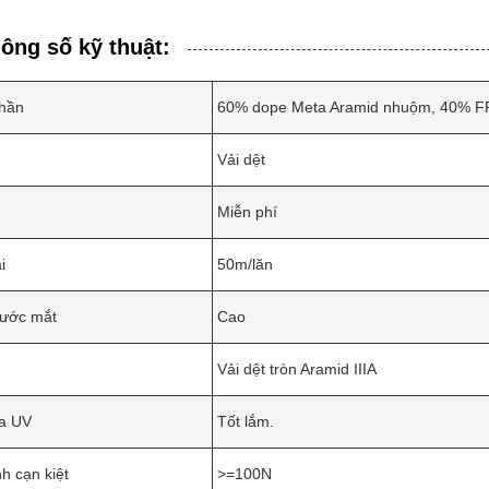
ông số kỹ thuật:
hần
60% dope Meta Aramid nhuộm, 40% F
Vải dệt
Miễn phí
i
50m/lăn
ước mắt
Cao
Vải dệt tròn Aramid IIIA
ia UV
Tốt lắm.
h cạn kiệt
>=100N