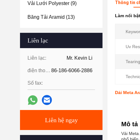
Thông tin c
Vải Lưới Polyester
(9)
Làm nổi bậ
Băng Tải Aramid
(13)
Keywor
Liên lạc
Uv Res
Liên lạc:
Mr. Kevin Li
Tearing
điện thoại:
86-186-6066-2886
Technic
Số fax:
Dải Meta Ar
Liên hệ ngay
Mô tả
Vải Meta 
phổ biến