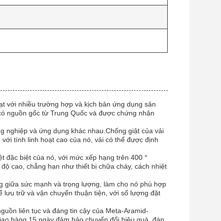
hoạt với nhiều trường hợp và kịch bản ứng dụng sản
có nguồn gốc từ Trung Quốc và được chứng nhận
ng nghiệp và ứng dụng khác nhau.Chống giật của vải
với tính linh hoạt cao của nó, vải có thể được định
t đặc biệt của nó, với mức xếp hạng trên 400 °
 độ cao, chẳng hạn như thiết bị chữa cháy, cách nhiệt
.
g giữa sức mạnh và trọng lượng, làm cho nó phù hợp
 lưu trữ và vận chuyển thuận tiện, với số lượng đặt
guồn liên tục và đáng tin cậy của Meta-Aramid-
giao hàng 15 ngày đảm bảo chuyển đổi hiệu quả, đáp