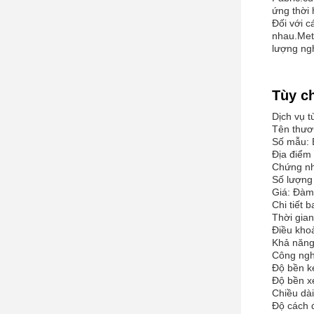
ứng thời 
Đối với c
nhau.Meta
lượng ng
Tùy c
Dịch vụ t
Tên thươn
Số mẫu:
Địa điểm
Chứng nh
Số lượng
Giá: Đàm
Chi tiết 
Thời gian
Điều kho
Khả năng
Công ngh
Độ bền k
Độ bền x
Chiều dài
Độ cách đ