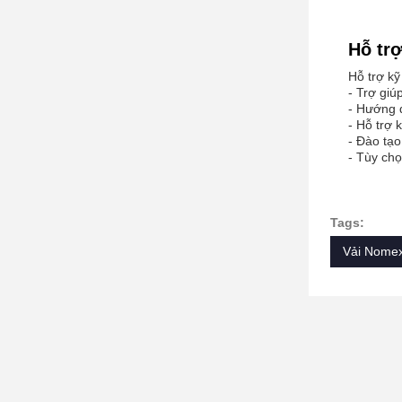
Hỗ trợ
Hỗ trợ kỹ
- Trợ giú
- Hướng 
- Hỗ trợ 
- Đào tạ
- Tùy chọ
Tags:
Vải Nomex