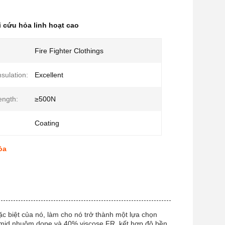
i cứu hỏa linh hoạt cao
Fire Fighter Clothings
nsulation:
Excellent
ength:
≥500N
Coating
ỏa
đặc biệt của nó, làm cho nó trở thành một lựa chọn
amid nhuộm dope và 40% viscose FR, kết hợp độ bền