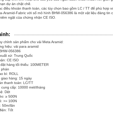
hạn dự án chặt chẽ.
ác điều khoản thanh toán, các tùy chọn bao gồm LC / TT để phù hợp với
-Aramid-Fabric với số mô hình BHW-056386 là một vật liệu đáng tin c
hiêm ngặt của chứng nhận CE ISO.
hỉnh:
ùy chỉnh sản phẩm cho vải Meta Aramid:
g hiệu: vải para aramid
 BHW-056386
 xuất xứ: Trung Quốc
ận: CE ISO
 đặt hàng tối thiểu: 100METER
 phán
bao bì: ROLL
 giao hàng: 15 ngày
ản thanh toán: LC/TT
 cung cấp: 10000 mét/tháng
ệ: Dệt
éo: ≥ 500N
é: >= 100N
: 50m/lăn
iện: Tốt