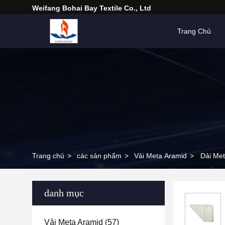
Weifang Bohai Bay Textile Co., Ltd
Trang Chủ
Trang chủ
>
các sản phẩm
>
Vải Meta Aramid
>
Dải Met
danh mục
Vải Meta Aramid
(57)