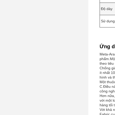
Độ dày
Sử dụng
Ứng d
Meta-Aram
phẩm.Một
theo tiêu
Chống gi
ít nhất 1
hình và t
Một thuộc
C.Điều nà
công nghi
Hơn nữa,
với một l
hàng tối 
Với khả 
Fabric.c