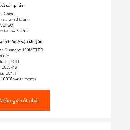
 tiết sản phẩm
n: China
ra aramid fabric
 CE ISO
r: BHW-056386
hanh toán & vận chuyển
er Quantity: 100METER
tiate
tails: ROLL
e: 15DAYS
ms: LC/TT
y: 10000meter/month
Nhận giá tốt nhất