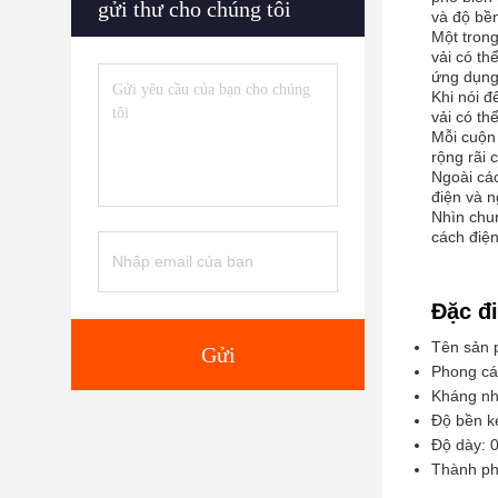
gửi thư cho chúng tôi
và độ bền
Một trong
vải có th
ứng dụng 
Khi nói 
vải có th
Mỗi cuộn 
rộng rãi
Ngoài các
điện và 
Nhìn chun
cách điện
Đặc đ
Tên sản 
Gửi
Phong cá
Kháng nh
Độ bền k
Độ dày: 
Thành ph