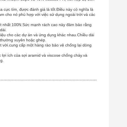
a cực tím, được đánh giá là tốt.Điều này có nghĩa là
làm cho nó phù hợp với việc sử dụng ngoài trời và các
 ít nhất 100N.Sức mạnh rách cao này đảm bảo rằng
dài.
 liệu cho các dự án và ứng dụng khác nhau.Chiều dài
ế thường xuyên hoặc ghép.
ệt vời.cung cấp một hàng rào bảo vệ chống lại dòng
c lợi ích của sợi aramid và viscose chống cháy.và
g.