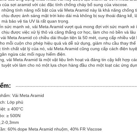
 của sợi aramid với các đặc tính chống cháy bổ sung của viscose.
 những tính năng nổi bật của vải Meta Aramid này là khả năng chống ti
ể chịu được ánh sáng mặt trời kéo dài mà không bị suy thoái đáng kể, 
mà bảo vệ tia UV là rất quan trọng.
đến sức mạnh xé, vải Meta Aramid vượt quá mong đợi với sức mạnh xé
ể chịu được việc xử lý thô và căng thẳng cơ học, làm cho nó bền và lâu 
vải Meta Aramid có chiều dài thuận tiện là 50 mét, cung cấp nhiều vật
 cho mỗi cuộn cho phép hiệu quả và dễ sử dụng, giảm nhu cầu thay th
 tính chất vật lý của nó, vải Meta Aramid cũng cung cấp cách điện tuy
ngăn ngừa các mối nguy hiểm điện.
g, vải Meta Aramid là một vật liệu linh hoạt và đáng tin cậy kết hợp cá
 tuyệt vời làm cho nó một lựa chọn hàng đầu cho một loạt các ứng dụn
iểm:
phẩm: Vải Meta Aramid
ch: Lớp phủ
iệt: ≥ 400°C
éo: ≥ 500N
0,2-0,3mm
ần: 60% dope Meta Aramid nhuộm, 40% FR Viscose