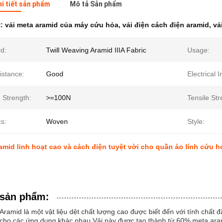
hi tiết sản phẩm
Mô tả Sản phẩm
t:
vải meta aramid của máy cứu hỏa
,
vải điện cách điện aramid
,
vả
d:
Twill Weaving Aramid IIIA Fabric
Usage:
istance:
Good
Electrical I
 Strength:
>=100N
Tensile Str
s:
Woven
Style:
amid linh hoạt cao và cách điện tuyệt vời cho quần áo lính cứu h
 sản phẩm:
Aramid là một vật liệu dệt chất lượng cao được biết đến với tính chất 
 cho các ứng dụng khác nhau.Vải này được tạo thành từ 60% meta ar