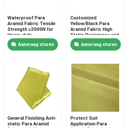
Ongeveer ons
Waterproof Para
Customized
Aramid Fabric Tensile
Yellow/Black Para
Strength ≥2000N for
Aramid Fabric High
Fabrieksreis
Heavy-duty
Static Resistance and
Performance and
Waterproof
Aanvraag sturen
Aanvraag sturen
Durability
Properties
Kwaliteitscontrole
Contacteer ons
Verzoek om een Citaat
De Stof van Metaaramid
General Finishing Anti-
Protect Suit
static Para Aramid
Application Para
de stof van paragraaf aramid