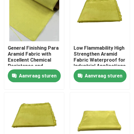
General Finishing Para
Low Flammability High
Aramid Fabric with
Strengthen Aramid
Excellent Chemical
Fabric Waterproof for
Resistance and
Industrial Applications
Tensile Strength
Aanvraag sturen
Aanvraag sturen
≥2000N
Huis
Producten
Video's