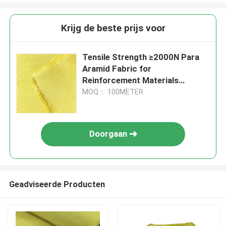
Krijg de beste prijs voor
Tensile Strength ≥2000N Para
Aramid Fabric for
Reinforcement Materials
Conventional Pattern
MOQ： 100METER
Doorgaan
Geadviseerde Producten