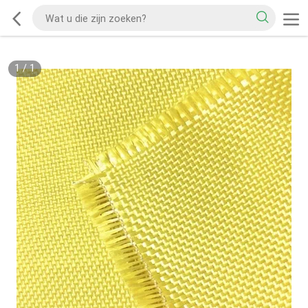
1
/
1