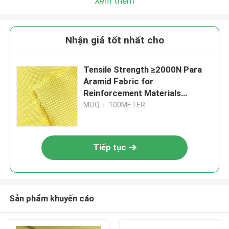
Xem thêm
Nhận giá tốt nhất cho
Tensile Strength ≥2000N Para
Aramid Fabric for
Reinforcement Materials
Conventional Pattern
MOQ： 100METER
Tiếp tục
Sản phẩm khuyến cáo