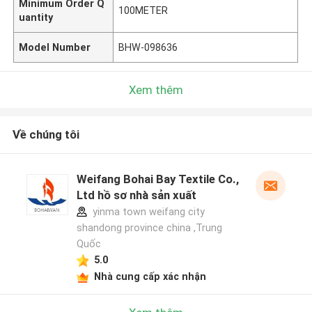
Minimum Order Q
100METER
uantity
Model Number
BHW-098636
Xem thêm
Về chúng tôi
Weifang Bohai Bay Textile Co.,
Ltd hồ sơ nhà sản xuất
yinma town weifang city
shandong province china ,Trung
Quốc
5.0
Nhà cung cấp xác nhận