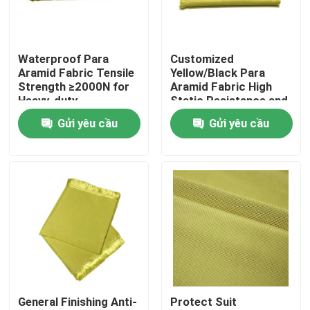
Về chúng tôi
Waterproof Para
Customized
Aramid Fabric Tensile
Yellow/Black Para
Tham quan nhà máy
Strength ≥2000N for
Aramid Fabric High
Heavy-duty
Static Resistance and
Performance and
Waterproof
Gửi yêu cầu
Gửi yêu cầu
Kiểm soát chất lượng
Durability
Properties
Liên hệ chúng tôi
Yêu cầu báo giá
Vải Meta Aramid
General Finishing Anti-
Protect Suit
Vải Para Aramid