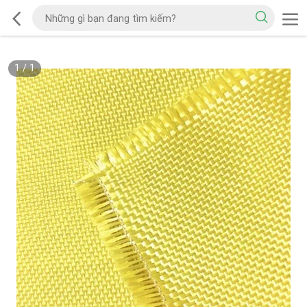
1
/
1