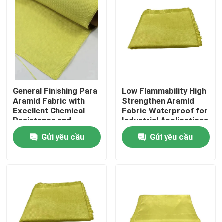
General Finishing Para
Low Flammability High
Aramid Fabric with
Strengthen Aramid
Excellent Chemical
Fabric Waterproof for
Resistance and
Industrial Applications
Tensile Strength
Gửi yêu cầu
Gửi yêu cầu
≥2000N
Trang chủ
Các sản phẩm
Video