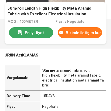
50m/roll Length High Flexibility Meta Aramid
Fabric with Excellent Electrical Insulation
MOQ：100METER
Fiyat：Negotiate
En iyi fiyat
Bizimle iletişim kur
ÜRüN AçıKLAMASı
50m meta aramid fabric roll
,
high flexibility meta aramid fabric
,
Vurgulamak:
electrical insulation meta aramid fa
bric
Delivery Time
15DAYS
Fiyat
Negotiate