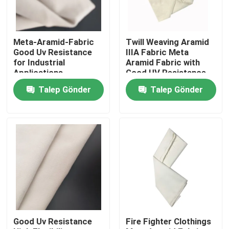
Hakkımızda
Meta-Aramid-Fabric
Twill Weaving Aramid
Good Uv Resistance
IIIA Fabric Meta
Fabrika turu
for Industrial
Aramid Fabric with
Applications
Good UV Resistance
and Tearing Strength
Talep Gönder
Talep Gönder
of 100N
Kalite kontrol
Bize Ulaşın
Bir teklif isteği
Meta Aramid Kumaş
Good Uv Resistance
Fire Fighter Clothings
Para Aramid Kumaş