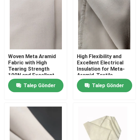
Woven Meta Aramid
High Flexibility and
Fabric with High
Excellent Electrical
Tearing Strength
Insulation for Meta-
100N and Excellent
Aramid-Textile
Electrical Insulation
Talep Gönder
Talep Gönder
Ev
Ürünler
videolar