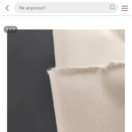
1
/
1