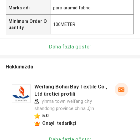
Marka adı
para aramid fabric
Minimum Order Q
100METER
uantity
Daha fazla göster
Hakkımızda
Weifang Bohai Bay Textile Co.,
Ltd üretici profili
yinma town weifang city
shandong province china ,Çin
5.0
Onaylı tedarikçi
Daha fazla göster