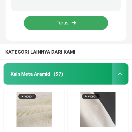
Bullet Proof Para Aramid Fabric Low Flammability Bahan Kevlar Ringan
tahan abrasi kain Nomex Aramid insulasi panas kain tahan api
Kain Nomex Aramid
Kain Kain Aramid Fleksibel yang awet dan tahan abrasi
Kain Aramid Nomex Ringan Putih Serat Stretch Bahan Kekuatan Tinggi
Kain tenunan Kevlar
KATEGORI LAINNYA DARI KAMI
Jala Aramid
Kain Mesh Industri
Kain Meta Aramid
(57)
Kain tahan api dari Kevlar
Benang Filament Para Aramid
Kain dari bahan camo