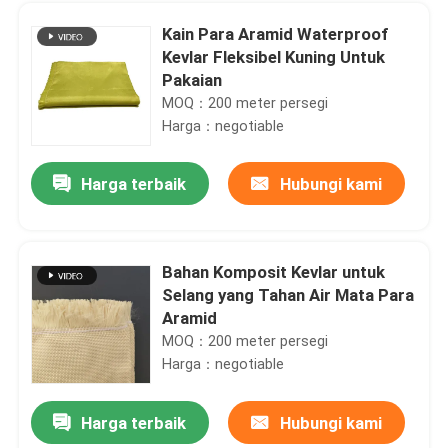
Kain Para Aramid Waterproof
Kevlar Fleksibel Kuning Untuk
Pakaian
MOQ：200 meter persegi
Harga：negotiable
Harga terbaik
Hubungi kami
Bahan Komposit Kevlar untuk
Selang yang Tahan Air Mata Para
Rumah
Aramid
MOQ：200 meter persegi
Harga：negotiable
Produk
Harga terbaik
Hubungi kami
0.5mm Industrial Mesh Fabric Silicone Coated High Temperature Resistant Woven Fabric
Video