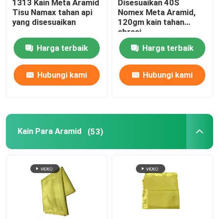
1313 Kain Meta Aramid
Disesuaikan 40S
Tisu Namax tahan api
Nomex Meta Aramid,
yang disesuaikan
120gm kain tahan
Pita Aramid yang ditenun
abrasi
Harga terbaik
Harga terbaik
Kain jaring poliester
Hubungi kami
Hubungi kami
Sabuk Konveyor Aramid
Kain Para Aramid
(53)